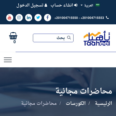
انشاء حساب
تسجيل الدخول
العربية
+201004715550 - +201004715553
بحث
بحث
0
محاضرات مجانية
الرئيسية
الكورسات
محاضرات مجانية