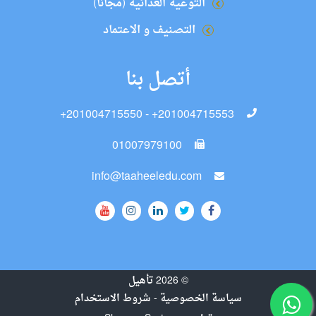
التوعية الغذائية (مجانا)
التصنيف و الاعتماد
أتصل بنا
+201004715550 - +201004715553
01007979100
info@taaheeledu.com
©
2026
تأهيل
سياسة الخصوصية
-
شروط الاستخدام