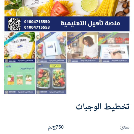
تخطيط الوجبات
سعر:
750ج.م