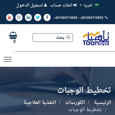
انشاء حساب
تسجيل الدخول
العربية
+201004715550 - +201004715553
بحث
بحث
0
تخطيط الوجبات
الرئيسية
الكورسات
التغذية العلاجية
تخطيط الوجبات