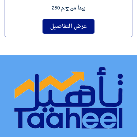
يبدأ من
ج.م 250
عرض التفاصيل